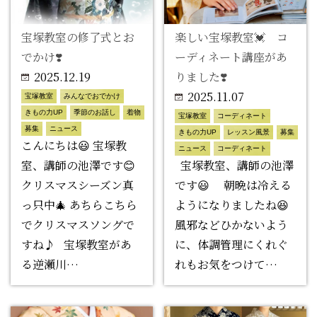
宝塚教室の修了式とお
楽しい宝塚教室💓 コ
でかけ❣️
ーディネート講座があ
2025.12.19
りました❣️
2025.11.07
宝塚教室
みんなでおでかけ
きもの力UP
季節のお話し
着物
宝塚教室
コーディネート
募集
ニュース
きもの力UP
レッスン風景
募集
こんにちは😃 宝塚教
ニュース
コーディネート
室、講師の池澤です😊
宝塚教室、講師の池澤
クリスマスシーズン真
です😃 朝晩は冷える
っ只中🎄 あちらこちら
ようになりましたね😆
でクリスマスソングで
風邪などひかないよう
すね♪ 宝塚教室があ
に、体調管理にくれぐ
る逆瀬川…
れもお気をつけて…