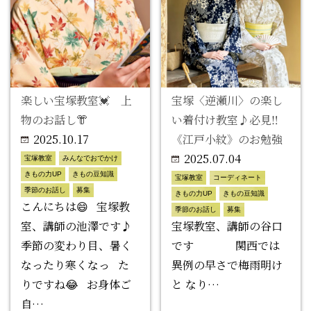
楽しい宝塚教室💓 上
宝塚〈逆瀬川〉の楽し
物のお話し👘
い着付け教室♪必見‼︎
2025.10.17
《江戸小紋》のお勉強
2025.07.04
宝塚教室
みんなでおでかけ
きもの力UP
きもの豆知識
宝塚教室
コーディネート
季節のお話し
募集
きもの力UP
きもの豆知識
こんにちは😄 宝塚教
季節のお話し
募集
室、講師の池澤です♪
宝塚教室、講師の谷口
季節の変わり目、暑く
です 関西では
なったり寒くなっ た
異例の早さで梅雨明け
りですね😂 お身体ご
と なり…
自…