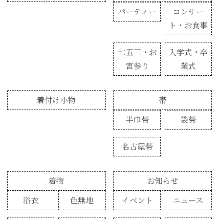
パーティー
コンサー
ト・お食事
七五三・お
入学式・卒
宮参り
業式
着付け小物
帯
半巾帯
袋帯
名古屋帯
着物
お知らせ
浴衣
色無地
イベント
ニュース