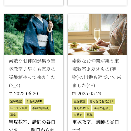
素敵なお仲間が集う宝
素敵なお仲間が集う宝
塚教室♪早くも真夏の
塚教室♪夏きもの(薄
猛暑がやって来ました
物)の出番も近づいて来
(>_<)
ました(^^)
2025.06.20
2025.05.23
宝塚教室
きもの力UP
宝塚教室
みんなでおでかけ
レッスン風景
季節のお話し
きもの力UP
季節のお話し
募集
衣替え
募集
宝塚教室、講師の谷口
宝塚教室、講師の谷口
です 明日から夏
です