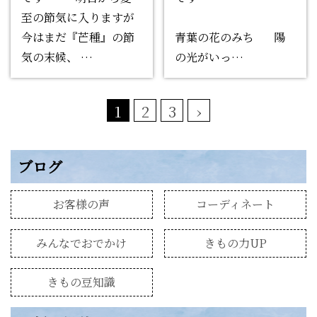
至の節気に入りますが
今はまだ『芒種』の節
青葉の花のみち 陽
気の末候、 …
の光がいっ…
1
2
3
›
ブログ
お客様の声
コーディネート
みんなでおでかけ
きもの力UP
きもの豆知識