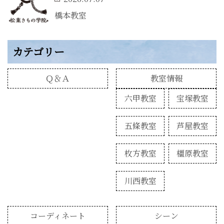
橋本教室
カテゴリー
Ｑ＆Ａ
教室情報
六甲教室
宝塚教室
五條教室
芦屋教室
枚方教室
橿原教室
川西教室
コーディネート
シーン