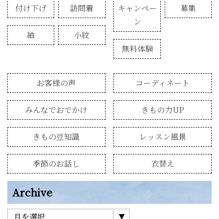
付け下げ
訪問着
キャンペー
募集
ン
紬
小紋
無料体験
お客様の声
コーディネート
みんなでおでかけ
きもの力UP
きもの豆知識
レッスン風景
季節のお話し
衣替え
Archive