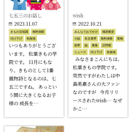
七五三のお話し
wish
2023.11.07
2022.10.21
きもの豆知識
無料体験
みんなでおでかけ
橿原教室
付け下げ
色無地
小紋
名古屋帯
無料体験
着物
いつもありがとうござ
袋帯
紬
募集
訪問着
います。 松葉きもの学
ニュース
付け下げ
色無地
みなさまこんにちは、
院です。 11月にもな
松葉きもの学院です。
り、きものとして1番
突然ですがわたしは中
風物詩となるのは、七
島美嘉さんの大ファン
五三ですね。 あっとい
なのですが 今月リリ
う間に大きくなるお子
ースされたwish… なぜ
様の 成長を…
かこ…