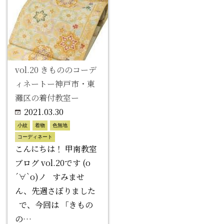
vol.20 きもののコーデ
ィネートー神戸市・東
灘区の着付教室ー
2021.03.30
小紋
着物
色無地
コーディネート
こんにちは！ 甲南教室
ブログ vol.20です (о
´∀`о)ノ すみませ
ん、先週さぼりました
で、今回は 「きもの
の…