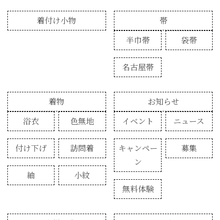
着付け小物
帯
半巾帯
袋帯
名古屋帯
着物
お知らせ
浴衣
色無地
イベント
ニュース
付け下げ
訪問着
キャンペー
募集
ン
紬
小紋
無料体験