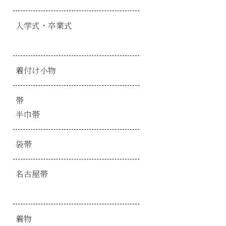
入学式・卒業式
着付け小物
帯
半巾帯
袋帯
名古屋帯
着物