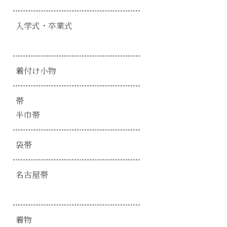
入学式・卒業式
着付け小物
帯
半巾帯
袋帯
名古屋帯
着物