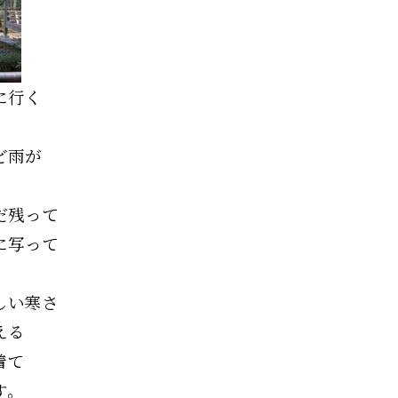
に行く
ど雨が
だ残って
に写って
しい寒さ
える
着て
す。