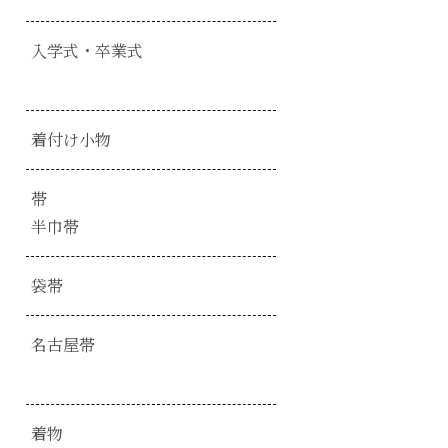
入学式・卒業式
着付け小物
帯
半巾帯
袋帯
名古屋帯
着物