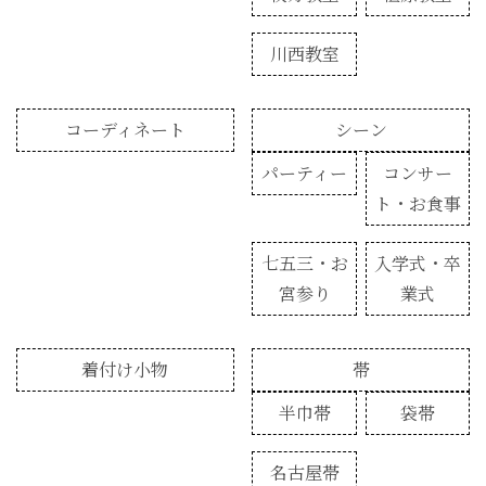
川西教室
コーディネート
シーン
パーティー
コンサー
ト・お食事
七五三・お
入学式・卒
宮参り
業式
着付け小物
帯
半巾帯
袋帯
名古屋帯