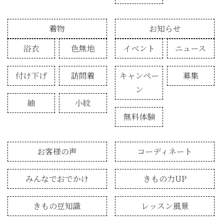
着物
お知らせ
浴衣
色無地
イベント
ニュース
付け下げ
訪問着
キャンペー
募集
ン
紬
小紋
無料体験
お客様の声
コーディネート
みんなでおでかけ
きもの力UP
きもの豆知識
レッスン風景