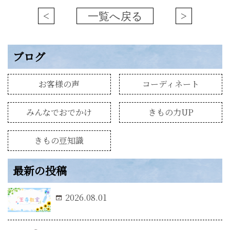
<
一覧へ戻る
>
ブログ
お客様の声
コーディネート
みんなでおでかけ
きもの力UP
きもの豆知識
最新の投稿
2026.08.01