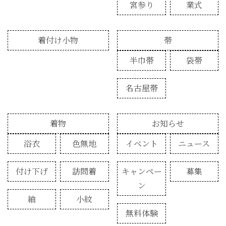
宮参り
業式
着付け小物
帯
半巾帯
袋帯
名古屋帯
着物
お知らせ
浴衣
色無地
イベント
ニュース
付け下げ
訪問着
キャンペー
募集
ン
紬
小紋
無料体験