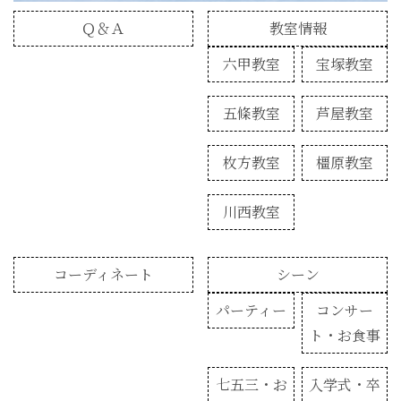
Ｑ＆Ａ
教室情報
六甲教室
宝塚教室
五條教室
芦屋教室
枚方教室
橿原教室
川西教室
コーディネート
シーン
パーティー
コンサー
ト・お食事
七五三・お
入学式・卒