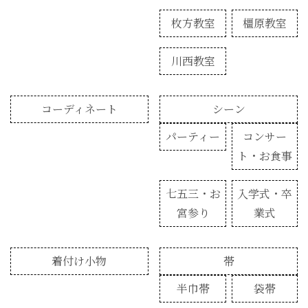
枚方教室
橿原教室
川西教室
コーディネート
シーン
パーティー
コンサー
ト・お食事
七五三・お
入学式・卒
宮参り
業式
着付け小物
帯
半巾帯
袋帯