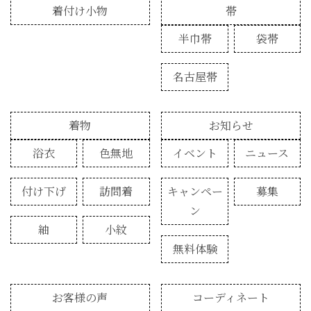
着付け小物
帯
半巾帯
袋帯
名古屋帯
着物
お知らせ
浴衣
色無地
イベント
ニュース
付け下げ
訪問着
キャンペー
募集
ン
紬
小紋
無料体験
お客様の声
コーディネート