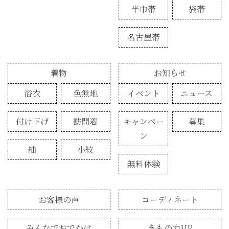
半巾帯
袋帯
名古屋帯
着物
お知らせ
浴衣
色無地
イベント
ニュース
付け下げ
訪問着
キャンペー
募集
ン
紬
小紋
無料体験
お客様の声
コーディネート
みんなでおでかけ
きもの力UP