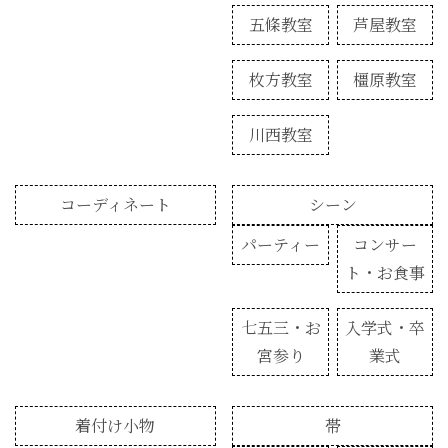
五條教室
芦屋教室
枚方教室
橿原教室
川西教室
コーディネート
シーン
パーティー
コンサー
ト・お食事
七五三・お
入学式・卒
宮参り
業式
着付け小物
帯