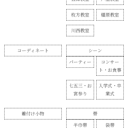
枚方教室
橿原教室
川西教室
コーディネート
シーン
パーティー
コンサー
ト・お食事
七五三・お
入学式・卒
宮参り
業式
着付け小物
帯
半巾帯
袋帯