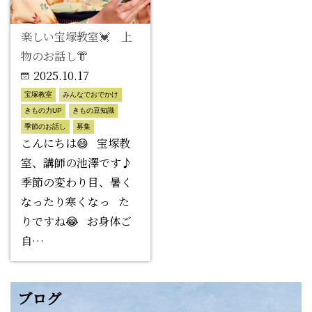
楽しい宝塚教室💓 上
物のお話し👘
2025.10.17
宝塚教室
みんなでおでかけ
きもの力UP
きもの豆知識
季節のお話し
募集
こんにちは😄 宝塚教
室、講師の池澤です♪
季節の変わり目、暑く
なったり寒くなっ た
りですね😂 お身体ご
自…
ブログ