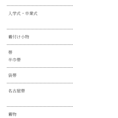
入学式・卒業式
着付け小物
帯
半巾帯
袋帯
名古屋帯
着物