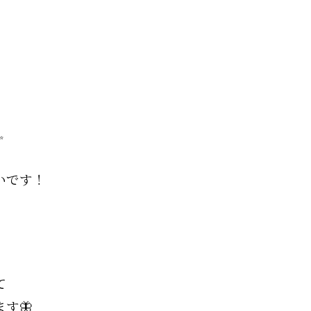
✨
いです！
て
す🦋