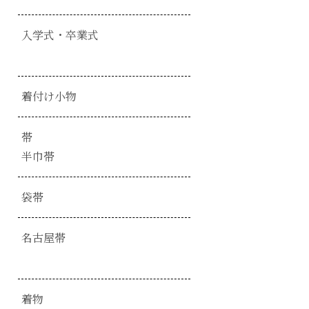
入学式・卒業式
着付け小物
帯
半巾帯
袋帯
名古屋帯
着物