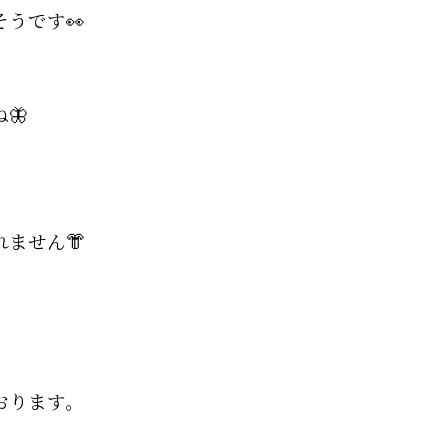
うです👀
🦋
ません👘
おります。