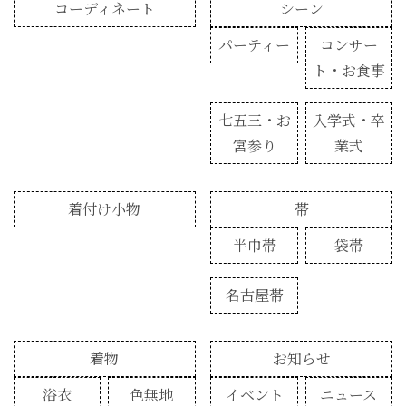
コーディネート
シーン
パーティー
コンサー
ト・お食事
七五三・お
入学式・卒
宮参り
業式
着付け小物
帯
半巾帯
袋帯
名古屋帯
着物
お知らせ
浴衣
色無地
イベント
ニュース