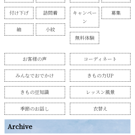
付け下げ
訪問着
キャンペー
募集
ン
紬
小紋
無料体験
お客様の声
コーディネート
みんなでおでかけ
きもの力UP
きもの豆知識
レッスン風景
季節のお話し
衣替え
Archive