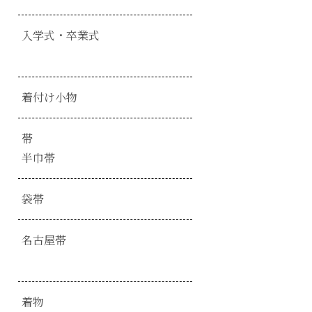
入学式・卒業式
着付け小物
帯
半巾帯
袋帯
名古屋帯
着物