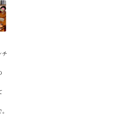
ンチ
の
、
て
で。