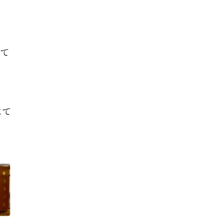
の
して
にて