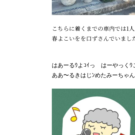
こちらに着くまでの車内では
1
人
春よこいをを口ずさんでいまし
はあーるｳよｺｲっ はーやっ
ああ〜るきはじﾝめたみーちゃ