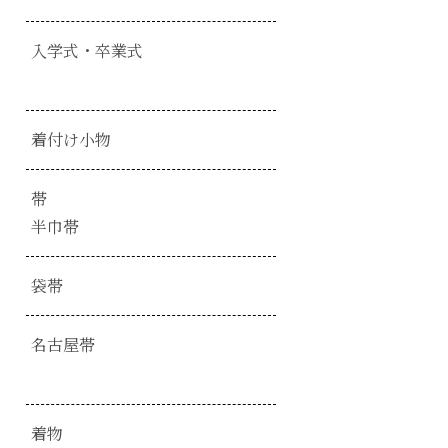
入学式・卒業式
着付け小物
帯
半巾帯
袋帯
名古屋帯
着物