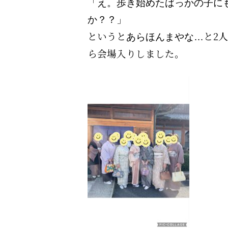
「え。歩き始めたばっかの子に
か？？」
というと
と
2
人
あらほんまやな…
ら会場入りしました。