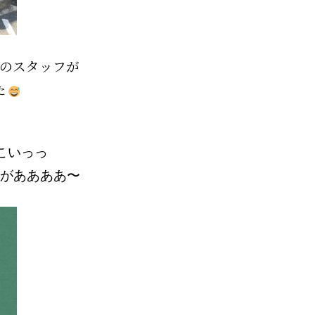
のスタッフが
た
くｳこいっっ
んがああああ〜