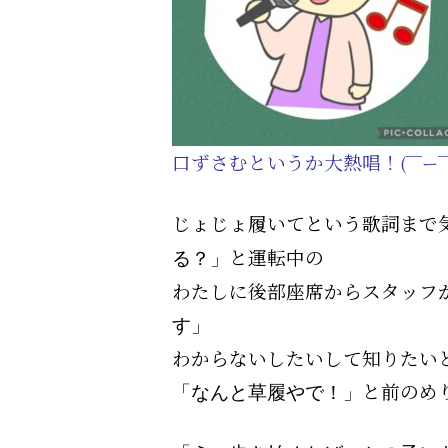
口ずさむというか大熱唱！
(￣ー￣
じょじょ履いてという歌詞まで
と
運転中の
る？」
わたしに後部座席からスタッフ
す」
わからないしたいして知りたい
と前のめ
「なんと草履やで！」