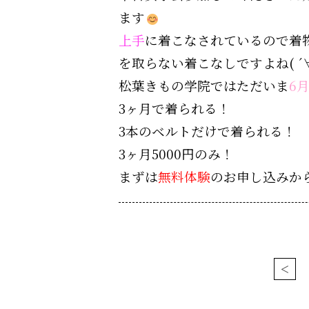
ます
上手
に着こなされているので着
を取らない着こなしですよね( ´
松葉きもの学院ではただいま
6
3
ヶ月で着られる！
3
本のベルトだけで着られる！
3
ヶ月
5000
円のみ！
まずは
無料体験
のお申し込みか
<