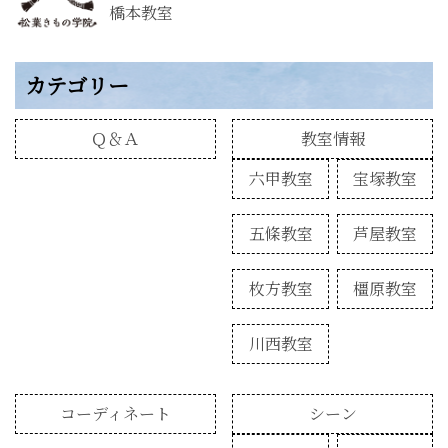
橋本教室
カテゴリー
Ｑ＆Ａ
教室情報
六甲教室
宝塚教室
五條教室
芦屋教室
枚方教室
橿原教室
川西教室
コーディネート
シーン