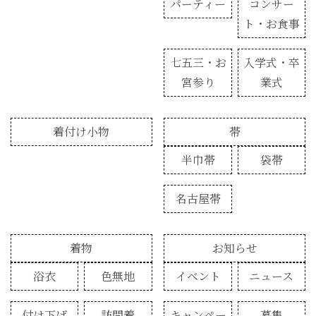
パーティー
コンサー
ト・お食事
七五三・お
入学式・卒
宮参り
業式
着付け小物
帯
半巾帯
袋帯
名古屋帯
着物
お知らせ
浴衣
色無地
イベント
ニュース
付け下げ
訪問着
キャンペー
募集