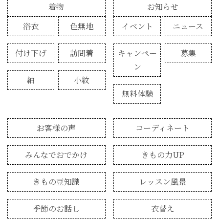
着物
お知らせ
浴衣
色無地
イベント
ニュース
付け下げ
訪問着
キャンペー
募集
ン
紬
小紋
無料体験
お客様の声
コーディネート
みんなでおでかけ
きもの力UP
きもの豆知識
レッスン風景
季節のお話し
衣替え