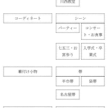
川西教室
コーディネート
シーン
パーティー
コンサー
ト・お食事
七五三・お
入学式・卒
宮参り
業式
着付け小物
帯
半巾帯
袋帯
名古屋帯