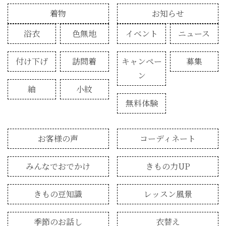
着物
お知らせ
浴衣
色無地
イベント
ニュース
付け下げ
訪問着
キャンペー
募集
ン
紬
小紋
無料体験
お客様の声
コーディネート
みんなでおでかけ
きもの力UP
きもの豆知識
レッスン風景
季節のお話し
衣替え