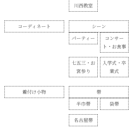
川西教室
コーディネート
シーン
パーティー
コンサー
ト・お食事
七五三・お
入学式・卒
宮参り
業式
着付け小物
帯
半巾帯
袋帯
名古屋帯