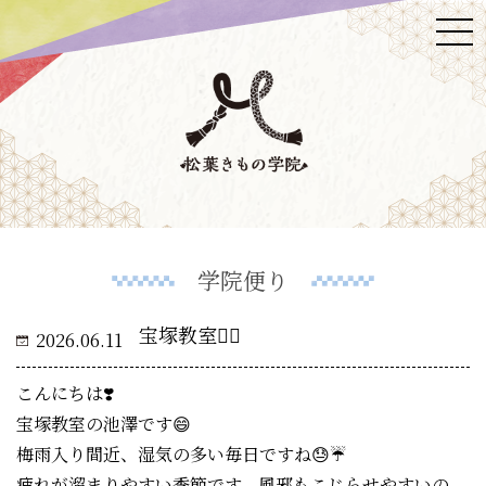
学院便り
宝塚教室🙋‍♀️
2026.06.11
こんにちは❣️
宝塚教室の池澤です😄
梅雨入り間近
、湿気の多い毎日ですね😓☔️
疲れが溜まりやすい季節です。風邪もこじらせやすいの