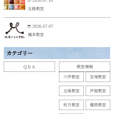
2026.07.10
五條教室
2026.07.07
橋本教室
カテゴリー
Ｑ＆Ａ
教室情報
六甲教室
宝塚教室
五條教室
芦屋教室
枚方教室
橿原教室