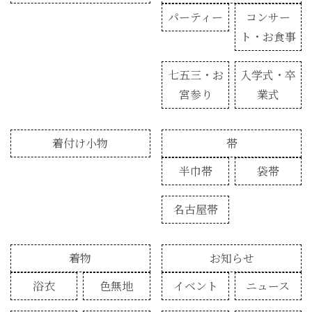
パーティー
コンサー
ト・お食事
七五三・お
入学式・卒
宮参り
業式
着付け小物
帯
半巾帯
袋帯
名古屋帯
着物
お知らせ
浴衣
色無地
イベント
ニュース