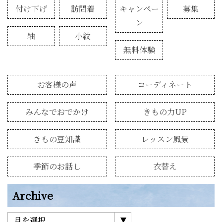
付け下げ
訪問着
キャンペー
募集
ン
紬
小紋
無料体験
お客様の声
コーディネート
みんなでおでかけ
きもの力UP
きもの豆知識
レッスン風景
季節のお話し
衣替え
Archive