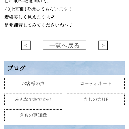
右に40〜45度向いて、
左(上前側)を撮ってもらいます！
着姿美しく見えますよ💕
是非練習してみてくださいね〜♪
<
一覧へ戻る
>
ブログ
お客様の声
コーディネート
みんなでおでかけ
きもの力UP
きもの豆知識