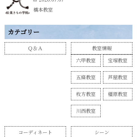
橋本教室
カテゴリー
Ｑ＆Ａ
教室情報
六甲教室
宝塚教室
五條教室
芦屋教室
枚方教室
橿原教室
川西教室
コーディネート
シーン