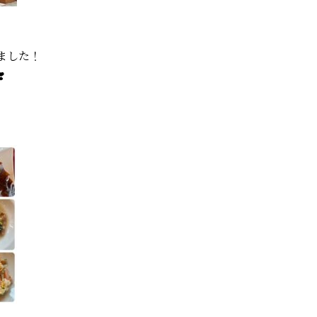
ました！
❣️
