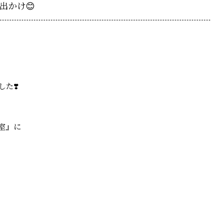
出かけ😊
た❣️
室』に