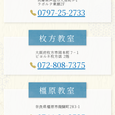
兵庫県芦屋市大原町9-1
ラポルテ東館2F
0797-25-2733
枚方教室
大阪府枚方市岡本町７−１
ビヨルネ枚方店 2階
072-808-7375
橿原教室
奈良県橿原市醍醐町283-1